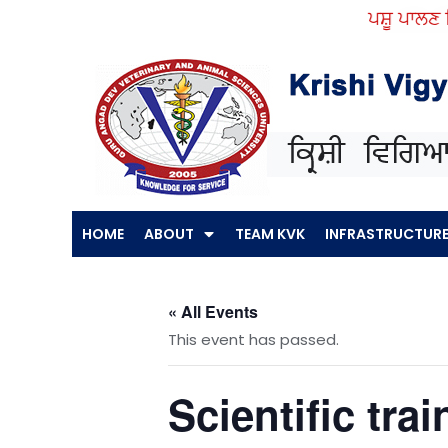
Skip
ਪਸ਼ੂ ਪਾਲਣ ਕਿੱ
to
content
HOME
ABOUT
TEAM KVK
INFRASTRUCTUR
« All Events
This event has passed.
Scientific tra