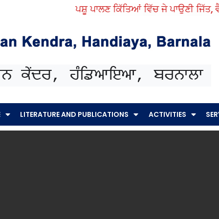
ਪਸ਼ੂ ਪਾਲਣ ਕਿੱਤਿਆਂ ਵਿੱਚ ਜੇ ਪਾਉਣੀ ਜਿੱਤ, ਵੈ
E
LITERATURE AND PUBLICATIONS
ACTIVITIES
SER