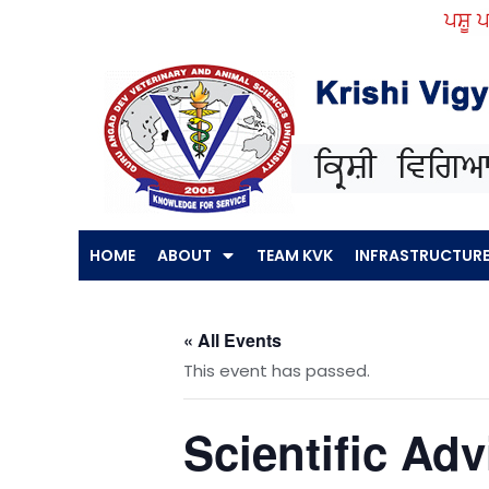
Skip
ਪਸ਼ੂ ਪਾਲਣ 
to
content
HOME
ABOUT
TEAM KVK
INFRASTRUCTUR
« All Events
This event has passed.
Scientific Ad