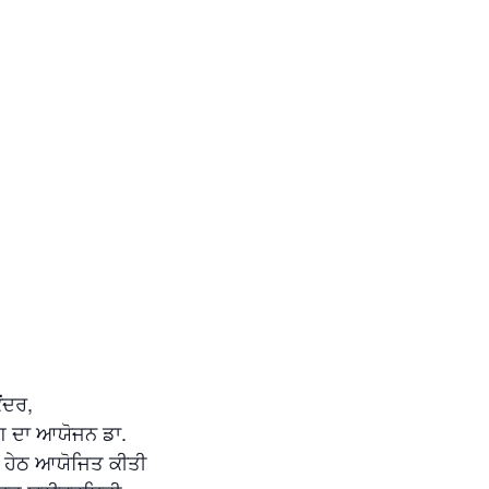
ਂਦਰ,
ੰਗ ਦਾ ਆਯੋਜਨ ਡਾ.
 ਹੇਠ ਆਯੋਜਿਤ ਕੀਤੀ